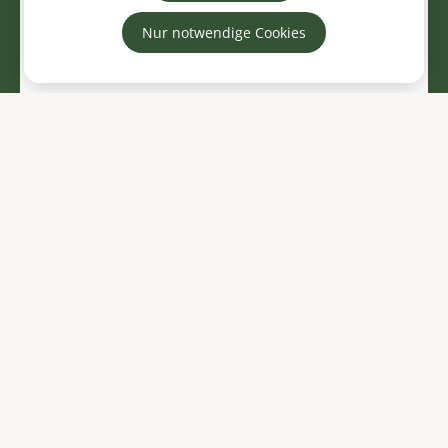
Nur notwendige Cookies
wellness & bad
schlaf & textilien
küche & speisen
haushalt & reinigung
Welcome Drink!
Dusche
Badewanne
Föhn